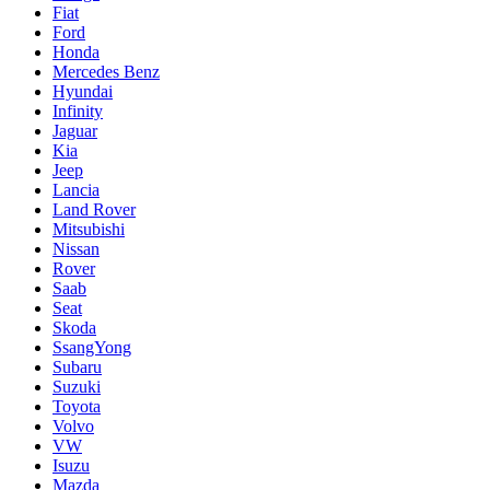
Fiat
Ford
Honda
Mercedes Benz
Hyundai
Infinity
Jaguar
Kia
Jeep
Lancia
Land Rover
Mitsubishi
Nissan
Rover
Saab
Seat
Skoda
SsangYong
Subaru
Suzuki
Toyota
Volvo
VW
Isuzu
Mazda