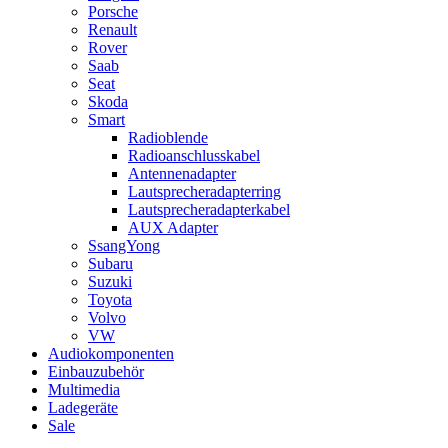
Porsche
Renault
Rover
Saab
Seat
Skoda
Smart
Radioblende
Radioanschlusskabel
Antennenadapter
Lautsprecheradapterring
Lautsprecheradapterkabel
AUX Adapter
SsangYong
Subaru
Suzuki
Toyota
Volvo
VW
Audiokomponenten
Einbauzubehör
Multimedia
Ladegeräte
Sale