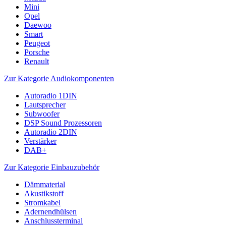
Mini
Opel
Daewoo
Smart
Peugeot
Porsche
Renault
Zur Kategorie Audiokomponenten
Autoradio 1DIN
Lautsprecher
Subwoofer
DSP Sound Prozessoren
Autoradio 2DIN
Verstärker
DAB+
Zur Kategorie Einbauzubehör
Dämmaterial
Akustikstoff
Stromkabel
Adernendhülsen
Anschlussterminal