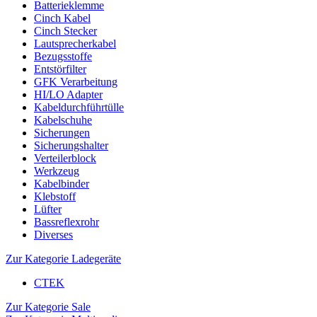
Batterieklemme
Cinch Kabel
Cinch Stecker
Lautsprecherkabel
Bezugsstoffe
Entstörfilter
GFK Verarbeitung
HI/LO Adapter
Kabeldurchführtülle
Kabelschuhe
Sicherungen
Sicherungshalter
Verteilerblock
Werkzeug
Kabelbinder
Klebstoff
Lüfter
Bassreflexrohr
Diverses
Zur Kategorie Ladegeräte
CTEK
Zur Kategorie Sale