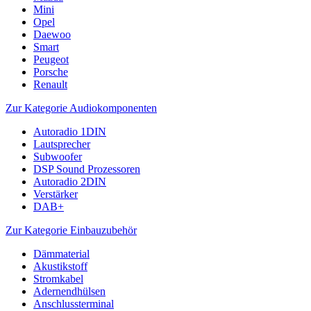
Mini
Opel
Daewoo
Smart
Peugeot
Porsche
Renault
Zur Kategorie Audiokomponenten
Autoradio 1DIN
Lautsprecher
Subwoofer
DSP Sound Prozessoren
Autoradio 2DIN
Verstärker
DAB+
Zur Kategorie Einbauzubehör
Dämmaterial
Akustikstoff
Stromkabel
Adernendhülsen
Anschlussterminal