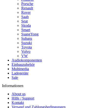
Porsche
Renault
Rover
Saab
Seat
Skoda
Smart
SsangYong
Subaru
Suzuki
Toyota
Volvo
VW
Audiokomponenten
Einbauzubehör
Multimedia
Ladegeräte
Sale
Informationen
About us
Hilfe / Support
Kontakt
Versand und Zahlungsbedingungen