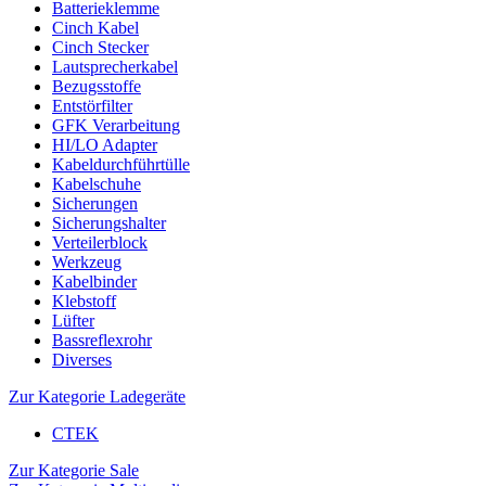
Batterieklemme
Cinch Kabel
Cinch Stecker
Lautsprecherkabel
Bezugsstoffe
Entstörfilter
GFK Verarbeitung
HI/LO Adapter
Kabeldurchführtülle
Kabelschuhe
Sicherungen
Sicherungshalter
Verteilerblock
Werkzeug
Kabelbinder
Klebstoff
Lüfter
Bassreflexrohr
Diverses
Zur Kategorie Ladegeräte
CTEK
Zur Kategorie Sale