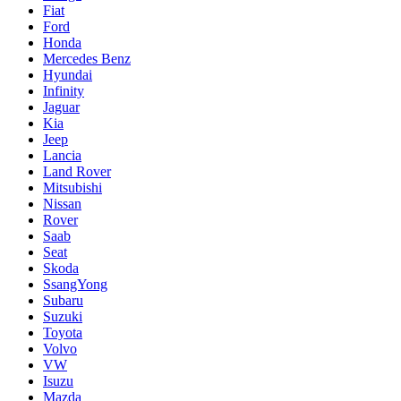
Fiat
Ford
Honda
Mercedes Benz
Hyundai
Infinity
Jaguar
Kia
Jeep
Lancia
Land Rover
Mitsubishi
Nissan
Rover
Saab
Seat
Skoda
SsangYong
Subaru
Suzuki
Toyota
Volvo
VW
Isuzu
Mazda