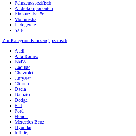
Fahrzeugspezifisch
Audiokomponenten
Einbauzubehör
Multimedia
Ladegeräte
Sale
Zur Kategorie Fahrzeugspezifisch
Audi
Alfa Romeo
BMW
Cadillac
Chevrolet
Chrysler
Citroen
Dacia
Daihatsu
Dodge
Fiat
Ford
Honda
Mercedes Benz
Hyundai
Infinity