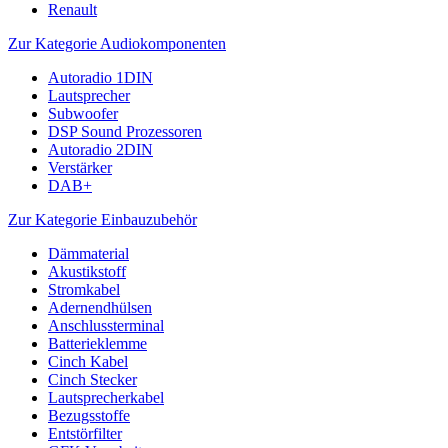
Renault
Zur Kategorie Audiokomponenten
Autoradio 1DIN
Lautsprecher
Subwoofer
DSP Sound Prozessoren
Autoradio 2DIN
Verstärker
DAB+
Zur Kategorie Einbauzubehör
Dämmaterial
Akustikstoff
Stromkabel
Adernendhülsen
Anschlussterminal
Batterieklemme
Cinch Kabel
Cinch Stecker
Lautsprecherkabel
Bezugsstoffe
Entstörfilter