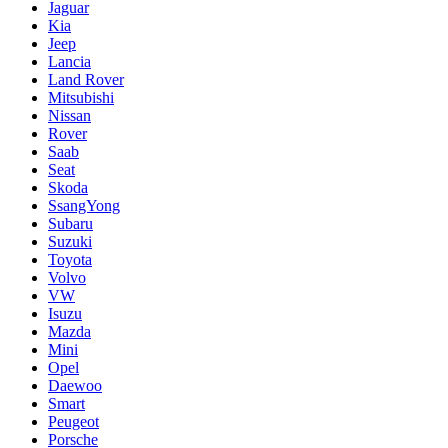
Jaguar
Kia
Jeep
Lancia
Land Rover
Mitsubishi
Nissan
Rover
Saab
Seat
Skoda
SsangYong
Subaru
Suzuki
Toyota
Volvo
VW
Isuzu
Mazda
Mini
Opel
Daewoo
Smart
Peugeot
Porsche